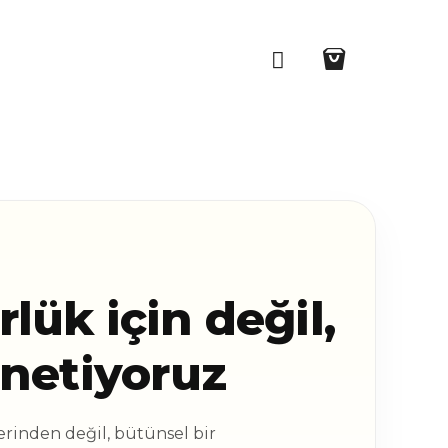
0
ük için değil,
önetiyoruz
erinden değil, bütünsel bir