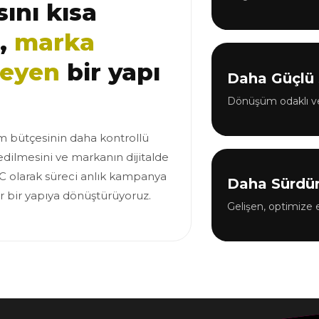
ını kısa
e,
marka
leyen
bir yapı
Daha Güçlü 
Dönüşüm odaklı ve
 bütçesinin daha kontrollü
edilmesini ve markanın dijitalde
C olarak süreci anlık kampanya
Daha Sürdür
ir bir yapıya dönüştürüyoruz.
Gelişen, optimize 