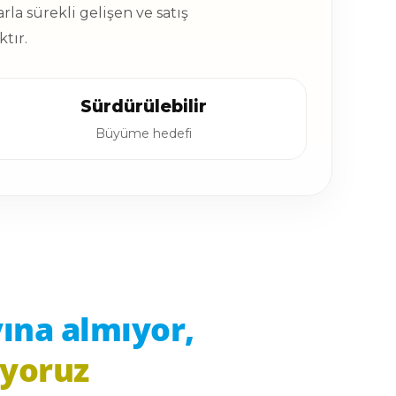
arla sürekli gelişen ve satış
tır.
Sürdürülebilir
Büyüme hedefi
yına almıyor,
üyoruz