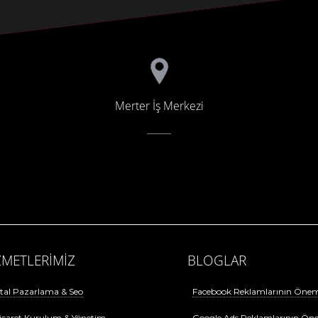
Merter İş Merkezi
ZMETLERİMİZ
BLOGLAR
ital Pazarlama & Seo
Facebook Reklamlarının Öne
icaret Kurulum & Yönetim
Google Ads Reklamlarının Ön