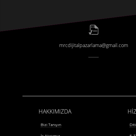
mrcdijitalpazarlama@gmail.com
HAKKIMIZDA
Hİ
Bizi Tanıyın
Dit
İş Akışımız
E-T