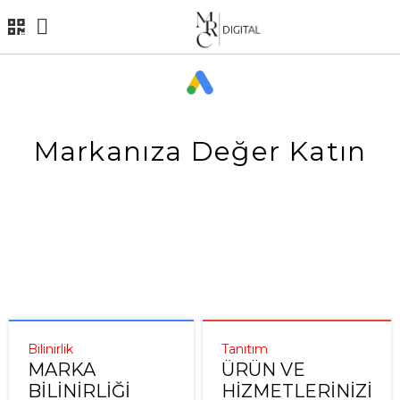
GOOGLE ADS REKLAMCILIĞI
Markanıza Değer Katın
Yenilikçi ve Dinamik Çözümler ile Mrc
Group Dijital Pazarlama 7/24 Yanınızda
Bilinirlik
Tanıtım
MARKA
ÜRÜN VE
BILINIRLIĞI
HIZMETLERINIZI