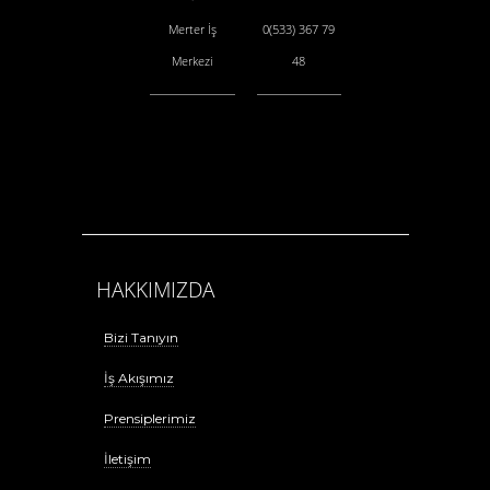
Merter İş
0(533) 367 79
Merkezi
48
HAKKIMIZDA
Bizi Tanıyın
İş Akışımız
Prensiplerimiz
İletişim