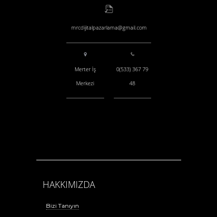
mrcdijitalpazarlama@gmail.com
Merter İş
0(533) 367 79
Merkezi
48
HAKKIMIZDA
Bizi Tanıyın