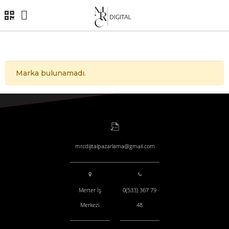
Markalarımız
Marka bulunamadı.
mrcdijitalpazarlama@gmail.com
Merter İş
0(533) 367 79
Merkezi
48